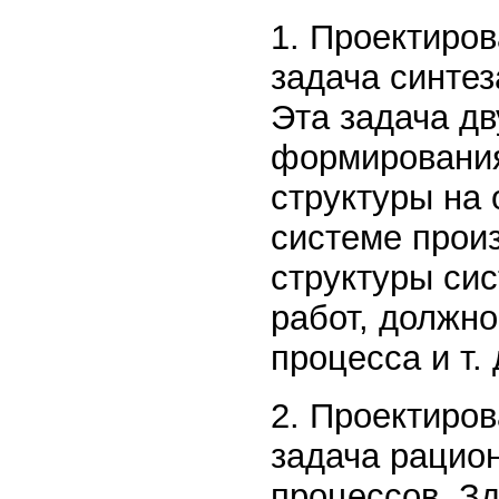
1. Проектиро
задача синтез
Эта задача д
формирования
структуры на
системе произ
структуры си
работ, должн
процесса и т. 
2. Проектиро
задача рацио
процессов. Зд