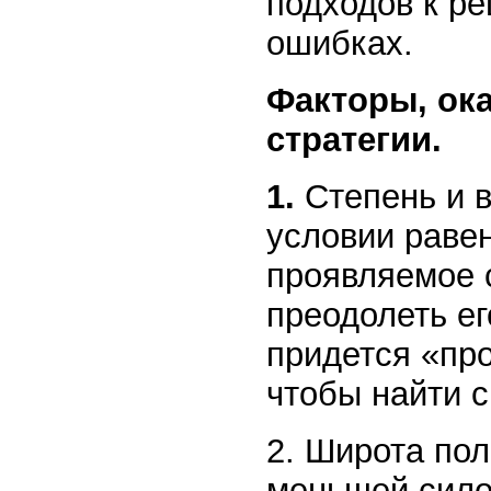
подходов к р
ошибках.
Факторы, ок
стратегии.
1.
Степень и 
условии раве
проявляемое 
преодолеть е
придется «про
чтобы найти 
2. Широта по
меньшей сило