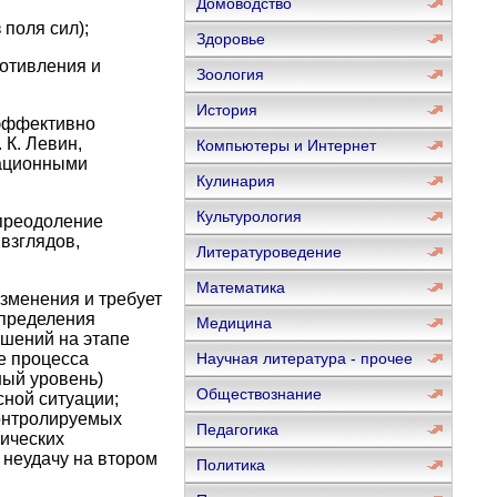
Домоводство
поля сил);
Здоровье
ротивления и
Зоология
История
 эффективно
 К. Левин,
Компьютеры и Интернет
зационными
Кулинария
Культурология
 преодоление
взглядов,
Литературоведение
Математика
зменения и требует
определения
Медицина
ешений на этапе
е процесса
Научная литература - прочее
ный уровень)
Обществознание
сной ситуации;
контролируемых
Педагогика
тических
 неудачу на втором
Политика