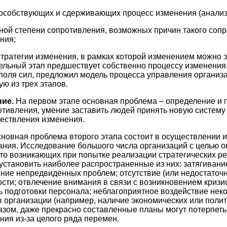
пособствующих и сдерживающих процесс изменения (анализ 
ной степени сопротивления, возможных причин такого соп
ния;
стратегии изменения, в рамках которой изменением можно
ельный этап предшествует собственно процессу изменения.
поля сил, предложил модель процесса управления органи
ю из трех этапов.
ние.
На первом этапе основная проблема – определение и
тивления, умение заставить людей принять новую систему 
ествления изменения.
новная проблема второго этапа состоит в осуществлении и
ания. Исследование большого числа организаций с целью 
то возникающих при попытке реализации стратегических р
установить наиболее распространенные из них: затягивани
ние непредвиденных проблем; отсутствие (или недостаточ
сти; отвлечение внимания в связи с возникновением кризи
ь подготовки персонала; неблагоприятное воздействие не
 организации (например, наличие экономических или поли
азом, даже прекрасно составленные планы могут потерпеть
ния из-за целого ряда перемен.