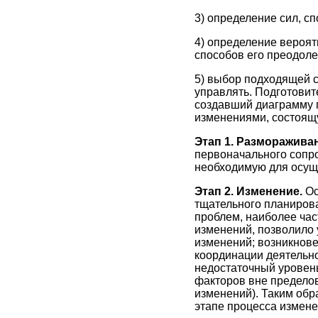
3) определение сил, с
4) определение вероят
способов его преодоле
5) выбор подходящей 
управлять. Подготовит
создавший диаграмму 
изменениями, состоящу
Этап 1. Разморажива
первоначального сопро
необходимую для осущ
Этап 2. Изменение.
Ос
тщательного планиров
проблем, наиболее час
изменений, позволило 
изменений; возникнове
координации деятельно
недостаточный уровен
факторов вне пределов
изменений). Таким обр
этапе процесса измене