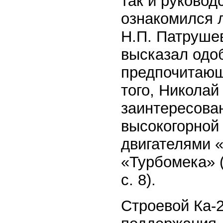
так и руковод
ознакомился 
Н.П. Патрушев
высказал одо
предпочитающ
того, Никола
заинтересова
высокогорной
двигателями 
«Турбомека» (
с. 8).
Строевой Ка-