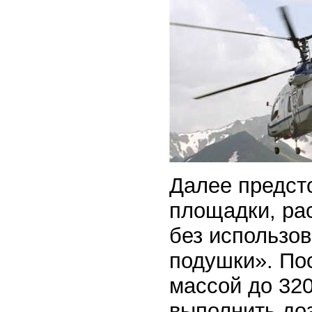
Далее предсто
площадки, ра
без использо
подушки». По
массой до 32
выполнить доз