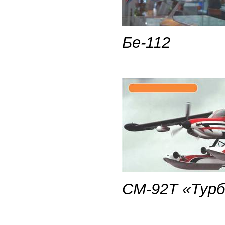
Бе-112
СМ-92Т «Тур