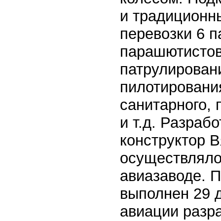
и традиционн
перевозки 6 п
парашютистов,
патрулирован
пилотирования
санитарного, 
и т.д. Разраб
конструктор В
осуществлялос
авиазаводе. 
выполнен 29 д
авиации разр