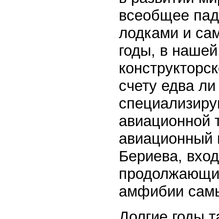
всеобщее пад
лодками и са
годы, в нашей
конструкторск
счету едва ли
специализиру
авиационной т
авиационный н
Бериева, вход
продолжающий
амфибии самы
Долгие годы т