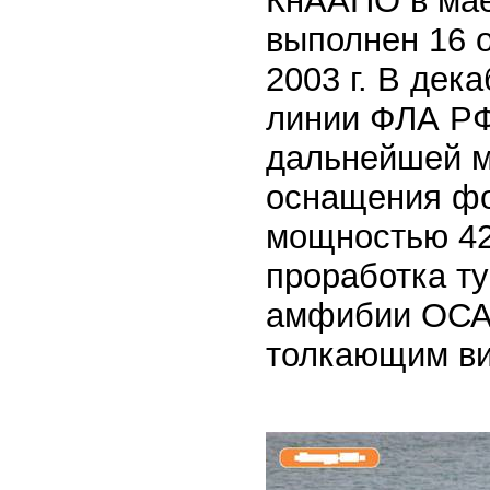
КнААПО в мае
выполнен 16 о
2003 г. В дек
линии ФЛА РФ
дальнейшей м
оснащения фо
мощностью 420
проработка т
амфибии ОСА 
толкающим ви