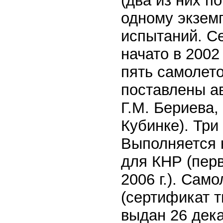
(два из них п
одному экзем
испытаний. С
начато в 2002
пять самолето
поставлены а
Г.М. Бериева,
Кубинке). Три
Выполняется к
для КНР (пер
2006 г.). Сам
(сертификат т
выдан 26 дека