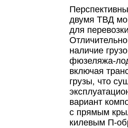
Перспективны
двумя ТВД мо
для перевозки
Отличительно
наличие грузо
фюзеляжа-лод
включая тран
грузы, что с
эксплуатацио
вариант комп
с прямым крыл
килевым П-об