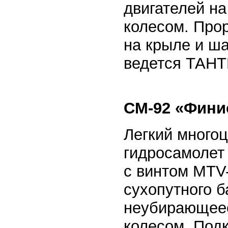
двигателей н
колесом. Прор
на крыле и ш
ведется ТАНТК
СМ-92 «Фини
Легкий много
гидросамолет
с винтом MTV-
сухопутного 
неубирающеес
колесом. Под