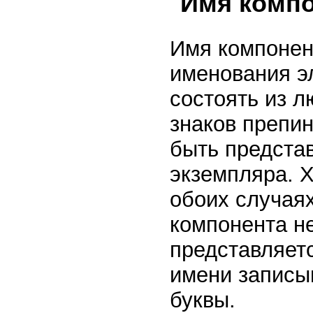
Имя комп
Имя компонен
именования э
состоять из л
знаков препи
быть представ
экземпляра. Х
обоих случая
компонента н
представляетс
имени записыв
буквы.