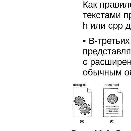
Как правил
текстами п
h или срр д
• В-третьи
представл
с расширен
обычным о