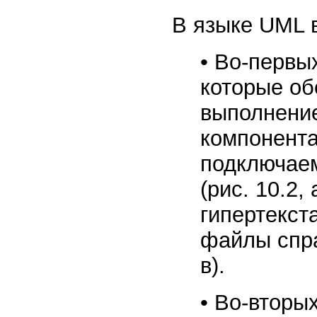
В языке UML 
• Во-первы
которые об
выполнение
компонента
подключаем
(рис. 10.2,
гипертекста
файлы спра
в).
• Во-вторы