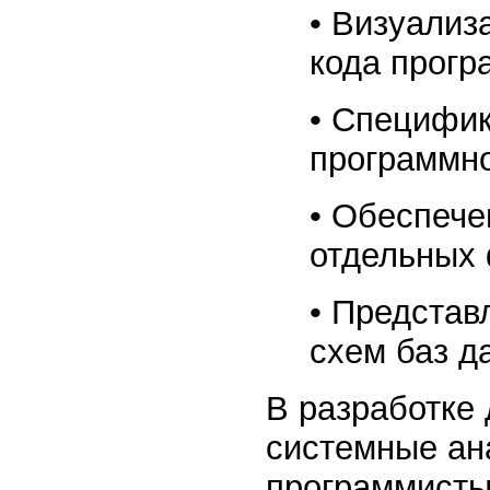
• Визуализ
кода прогр
• Специфик
программно
• Обеспече
отдельных 
• Представ
схем баз д
В разработке
системные ана
программисты