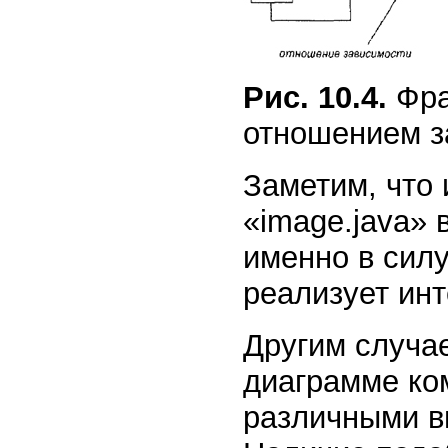
Рис. 10.4.
Фра
отношением з
Заметим, что 
«image.java»
именно в силу
реализует ин
Другим случа
диаграмме ко
различными ви