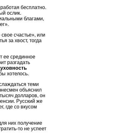
 работая бесплатно.
ый ослик.
риальными благами,
ег».
 свое счастье», или
ья за хвост, тогда
т ее срединное
ит разгадать
духовность
бы хотелось.
слаждаться теми
изнесмен объяснил
 тысяч долларов, он
пенсии. Русский же
, где со вкусом
для них получение
ратить-то не успеет