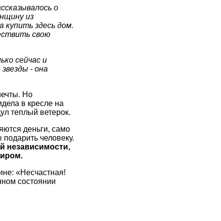
ссказывалось о
енщину из
 купить здесь дом.
ествить свою
ько сейчас и
звезды - она
мечты. Но
идела в кресле на
ул теплый ветерок.
яются деньги, само
ы подарить человеку.
ей независимости,
миром.
ине: «Несчастная!
енном состоянии