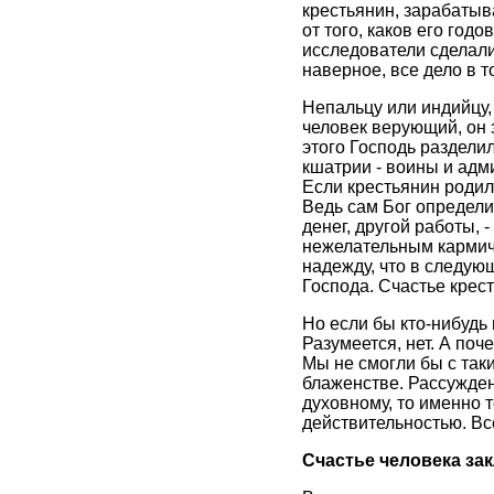
крестьянин, зарабатыв
от того, каков его го
исследователи сделали 
наверное, все дело в 
Непальцу или индийцу,
человек верующий, он 
этого Господь раздели
кшатрии - воины и адм
Если крестьянин родил
Ведь сам Бог определи
денег, другой работы, 
нежелательным кармиче
надежду, что в следую
Господа. Счастье крес
Но если бы кто-нибудь
Разумеется, нет. А поче
Мы не смогли бы с так
блаженстве. Рассужден
духовному, то именно 
действительностью. Вс
Счастье человека за