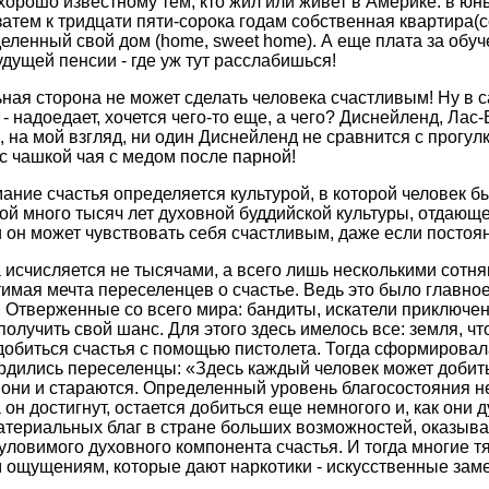
 хорошо известному тем, кто жил или живет в Америке: в ю
 затем к тридцати пяти-сорока годам собственная квартира(
еленный свой дом (home, sweet home). А еще плата за обуч
удущей пенсии - где уж тут расслабишься!
ная сторона не может сделать человека счастливым! Ну в с
- надоедает, хочется чего-то еще, а чего? Диснейленд, Лас
на мой взгляд, ни один Диснейленд не сравнится с прогулк
 чашкой чая с медом после парной!
ание счастья определяется культурой, в которой человек б
ой много тысяч лет духовной буддийской культуры, отдающ
 он может чувствовать себя счастливым, даже если постоян
исчисляется не тысячами, а всего лишь несколькими сотням
мая мечта переселенцев о счастье. Ведь это было главное,
! Отверженные со всего мира: бандиты, искатели приключен
олучить свой шанс. Для этого здесь имелось все: земля, ч
 добиться счастья с помощью пистолета. Тогда сформирова
гордились переселенцы: «Здесь каждый человек может добит
т они и стараются. Определенный уровень благосостояния н
 он достигнут, остается добиться еще немногого и, как они д
материальных благ в стране больших возможностей, оказыва
еуловимого духовного компонента счастья. И тогда многие тя
ощущениям, которые дают наркотики - искусственные заме