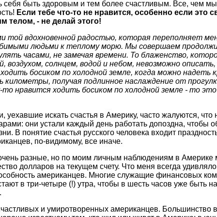
ь себя быть здоровым и тем более счастливым. Все, чем м
ость!
Если тебе что-то не нравится, особенно если это
 телом, - не делай этого!
ми той вдохновенной радостью, которая переполняет мен
юбимыми людьми к теплому морю. Мы совершаем продолж
гулять часами, не замечая времени. То блаженство, кото
, воздухом, солнцем, водой и небом, невозможно описать,
ходить босиком по холодной земле, когда можно надеть к
 километры, получая подлинное наслаждение от прогулк
-то нравится ходить босиком по холодной земле - то это
, уехавшие искать счастья в Америку, часто жалуются, чт
арами: они устали каждый день работать допоздна, чтобы о
и. В понятие счастья русского человека входит праздность
иканцев, по-видимому, все иначе.
очень разные, но по моим личным наблюдениям в Америке 
ство долларов на текущем счету. Что меня всегда удивляло,
особность американцев. Многие служащие финансовых ком
тают в три-четыре (!) утра, чтобы в шесть часов уже быть на
.
счастливых и умиротворенных американцев. Большинство в