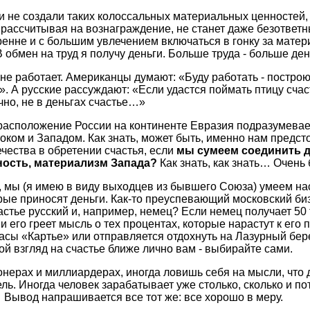
и не создали таких колоссальных материальных ценностей,
 рассчитывая на вознаграждение, не станет даже безответн
енне и с большим увлечением включаться в гонку за мате
 обмен на труд я получу деньги. Больше труда - больше ден
не работает. Американцы думают: «Буду работать - построю
». А русские рассуждают: «Если удастся поймать птицу счаст
чно, не в деньгах счастье…»
расположение России на континенте Евразия подразумевае
ком и Западом. Как знать, может быть, именно нам предсто
ечества в обретении счастья, если
мы сумеем соединить 
ность, материализм Запада?
Как знать, как знать… Очень 
 мы (я имею в виду выходцев из бывшего Союза) умеем на
рые приносят деньги. Как-то преуспевающий московский б
астье русский и, например, немец? Если немец получает 50
 и его греет мысль о тех процентах, которые нарастут к его 
асы «Картье» или отправляется отдохнуть на Лазурный берег
кой взгляд на счастье ближе лично вам - выбирайте сами.
онерах и миллиардерах, иногда ловишь себя на мысли, что 
ь. Иногда человек зарабатывает уже столько, сколько и пот
Вывод напрашивается все тот же: все хорошо в меру.