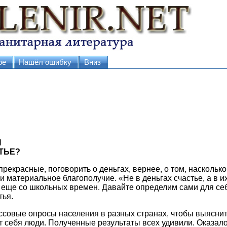
ое
Нашёл ошибку
Вниз
Я
ТЬЕ?
прекрасные, поговорить о деньгах, вернее, о том, наскольк
и материальное благополучие. «Не в деньгах счастье, а в их
еще со школьных времен. Давайте определим сами для себ
тья.
совые опросы населения в разных странах, чтобы выяснит
 себя люди. Полученные результаты всех удивили. Оказало