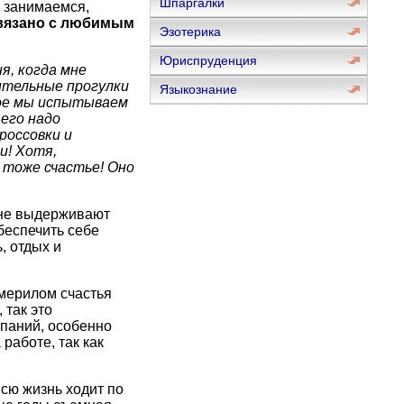
Шпаргалки
ы занимаемся,
 связано с любимым
Эзотерика
Юриспруденция
я, когда мне
ительные прогулки
Языкознание
рое мы испытываем
 его надо
россовки и
и! Хотя,
 тоже счастье! Оно
о не выдерживают
беспечить себе
, отдых и
мерилом счастья
 так это
паний, особенно
 работе, так как
сю жизнь ходит по