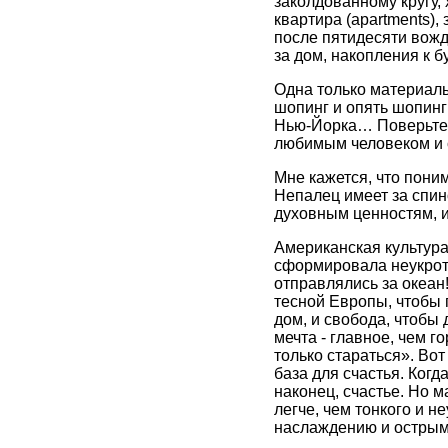
заколдованному кругу,
квартира (apartments),
после пятидесяти вожд
за дом, накопления к б
Одна только материаль
шопинг и опять шопинг 
Нью-Йорка… Поверьте, 
любимым человеком и с
Мне кажется, что поним
Непалец имеет за спин
духовным ценностям, и
Американская культура 
сформировала неукроти
отправлялись за океан
тесной Европы, чтобы п
дом, и свобода, чтобы
мечта - главное, чем 
только стараться». Во
база для счастья. Когда
наконец, счастье. Но 
легче, чем тонкого и н
наслаждению и острым 