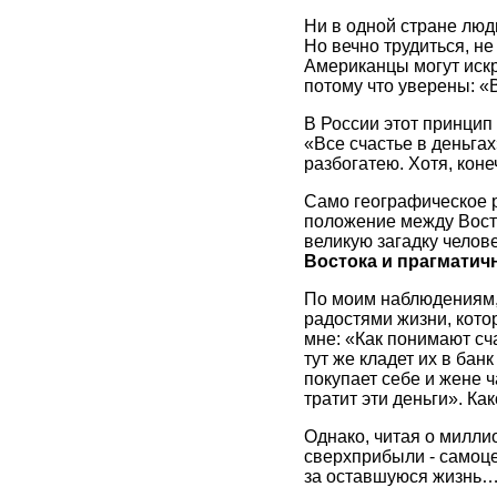
Ни в одной стране люд
Но вечно трудиться, не
Американцы могут искр
потому что уверены: «В
В России этот принцип 
«Все счастье в деньгах
разбогатею. Хотя, коне
Само географическое 
положение между Восто
великую загадку челов
Востока и прагматич
По моим наблюдениям,
радостями жизни, кото
мне: «Как понимают сч
тут же кладет их в банк
покупает себе и жене ч
тратит эти деньги». Ка
Однако, читая о милли
сверхприбыли - самоцел
за оставшуюся жизнь… 