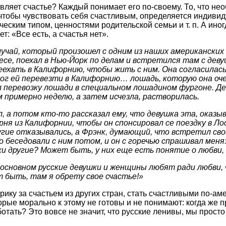
авляет счастье? Каждый понимает его по-своему. То, что не
 чтобы чувствовать себя счастливым, определяется индиви
еским типом, ценностями родительской семьи и т. п. А ино
ет: «Все есть, а счастья нет».
учай, который произошел с одним из наших американских 
есе, поехал в Нью-Йорк по делам и встретился там с дев
еехать в Калифорнию, чтобы жить с ним. Она согласилась
мог ей перевезти в Калифорнию… лошадь, которую она оч
л перевозку лошади в специальном лошадином фургоне. Д
м примерно неделю, а затем исчезла, растворилась.
, а потом кто-то рассказал ему, что девушка эта, оказы
рня из Калифорнии, чтобы он спонсировал се поездку в Ло
гие отказывались, а Фрэнк, думающий, что встретил сво
о беседовали с ним потом, и он с горечью спрашивал меня
ки другие? Может быть, у них еще есть понятие о любви,
в основном русские девушки и женщины любят ради любви, 
т быть, там я обрету свое счастье!»
рику за счастьем из других стран, стать счастливыми по-ам
орые морально к этому не готовы и не понимают: когда же п
ботать? Это вовсе не значит, что русские ленивы, мы прост