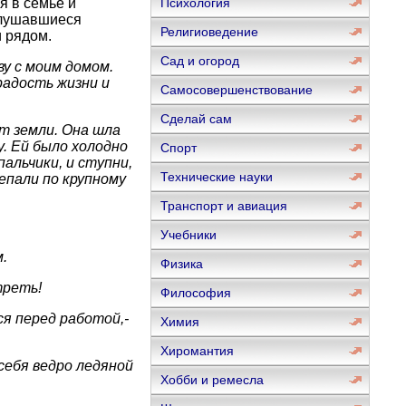
я в семье и
Психология
аслушавшиеся
Религиоведение
 рядом.
Сад и огород
у с моим домом.
радость жизни и
Самосовершенствование
Сделай сам
т земли. Она шла
. Ей было холодно
Спорт
альчики, и ступни,
Технические науки
епали по крупному
Транспорт и авиация
Учебники
.
Физика
треть!
Философия
ся перед работой,-
Химия
Хиромантия
себя ведро ледяной
Хобби и ремесла