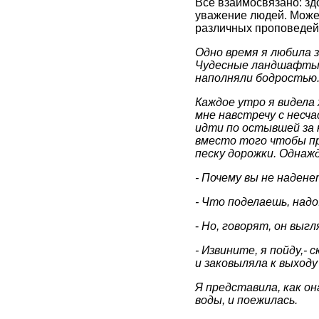
Все взаимосвязано: зд
уважение людей. Может
различных проповедей,
Одно время я любила з
Чудесные ландшафты, 
наполняли бодростью
Каждое утро я видела 
мне навстречу с несч
идти по остывшей за н
вместо того чтобы пр
песку дорожки. Однаж
- Почему вы не надене
- Что поделаешь, надо
-
Но, говорят, он выгл
- Извините, я пойду,-
и заковыляла к выходу 
Я представила, как он
воды, и поежилась.