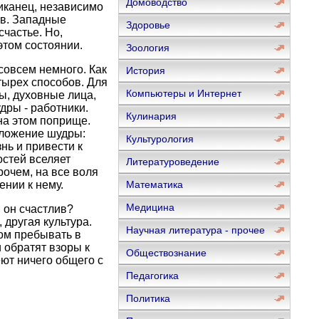
Домоводство
иканец, независимо
ов. Западные
Здоровье
счастье. Но,
этом состоянии.
Зоология
совсем немного. Как
История
тырех способов. Для
Компьютеры и Интернет
ы, духовные лица,
дры - работники.
Кулинария
на этом поприще.
оложение шудры:
Культурология
нь и привести к
стей вселяет
Литературоведение
рочем, на все воля
ении к нему.
Математика
Медицина
 он счастлив?
 другая культура.
Научная литература - прочее
ом пребывать в
 обратят взоры к
Обществознание
ют ничего общего с
Педагогика
Политика