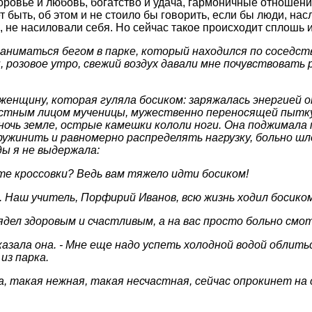
оровье и любовь, богатство и удача, гармоничные отношени
 быть, об этом и не стоило бы говорить, если бы люди, н
 не насиловали себя. Но сейчас такое происходит сплошь и
аниматься бегом в парке, который находился по соседств
розовое утро, свежий воздух давали мне почувствовать 
.
женщину, которая гуляла босиком: заряжалась энергией о
астным лицом мученицы, мужественно переносящей пытку
очь земле, острые камешки кололи ноги. Она поджимала п
ужинить и равномерно распределять нагрузку, больно шл
ды я не выдержала:
те кроссовки? Ведь вам тяжело идти босиком!
. Наш учитель, Порфирий Иванов, всю жизнь ходил босиком
ядел здоровым и счастливым, а на вас просто больно смо
 сказала она. - Мне еще надо успеть холодной водой облить
из парка.
а, такая нежная, такая несчастная, сейчас опрокинет на 