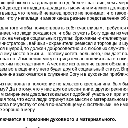
ающий около ста долларов в год, более счастлив, чем амер
довой доход: пятнадцать-двадцать тысяч или миллион доллар
вывод, что темный непалец просто не понимает, что такое 
том, что у непальца и американца разные представления об 
 для того чтобы почувствовать себя счастливым, требуется 
знает, что люди рождаются, чтобы служить Богу одним из че
л их на четыре социальных группы: брахманы -интеллектуал
инистраторы, вайшьи - охранители ремесел и торговцы и шу
ся шудрой, то должен добросовестно и с любовью служить 
л ему место в жизни. Поэтому хотеть большего, чем дает п
- опасно. Изменения могут отрицательно повлиять на его жиз
ским последствиям. А честное исполнение своих обязанно
щем воплощении у него будет другой социальный статус. Вп
тьянина заключается в служении Богу и в духовном приближ
 из нас попал в положение непальского крестьянина, был бы
му? Да потому, что у нас другое воспитание, другая религия,
им смирением довольствоваться подобной участью и при эт
ия том, что если люди отринут все мысли о материальном и
тогда почувствуют себя по-настоящему счастливыми, не име
е хорошо в меру.
ключается в гармонии духовного и материального.