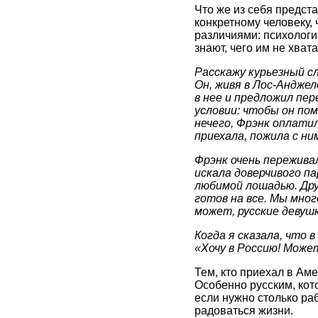
Что же из себя предст
конкретному человеку,
различиями: психологич
знают, чего им не хвата
Расскажу курьезный сл
Он, живя в Лос-Анджел
в нее и предложил пер
условии: чтобы он по
нечего, Фрэнк оплати
приехала, пожила с ни
Фрэнк очень переживал
искала доверчивого па
любимой лошадью. Дру
готов на все. Мы мног
может, русские девуш
Когда я сказала, что 
«Хочу в Россию! Може
Тем, кто приехал в Аме
Особенно русским, кот
если нужно столько ра
радоваться жизни.