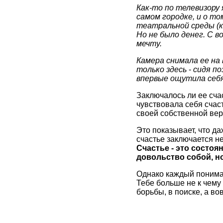
Как-то по телевизору
самом городке, и о т
театральной среды (ка
Но не было денег. С 
мечту.
Камера снимала ее на
только здесь
-
сидя по
впервые ощутила себя
Заключалось ли ее сча
чувствовала себя счаст
своей собственной вер
Это показывает, что д
счастье заключается не
Счастье - это состоя
довольство собой, н
Однако каждый понимае
Тебе больше не к чему 
борьбы, в поиске, а в