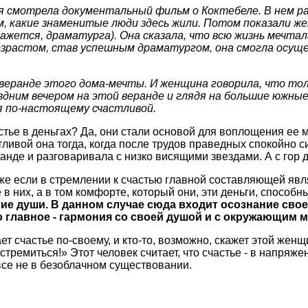
 я смотрела документальный фильм о Коктебеле. В нем ра
ом, какие знаменитые люди здесь жили. Потом показали ж
жется, драматурга). Она сказала, что всю жизнь мечтала
возрастом, став успешным драматургом, она смогла осущ
 веранде этого дома-мечты. И женщина говорила, что тол
здним вечером на этой веранде и глядя на большие южные 
 по-настоящему счастливой.
стье в деньгах? Да, они стали основой для воплощения ее 
ливой она тогда, когда после трудов праведных спокойно с
анде и разговаривала с низко висящими звездами. А с гор д
аже если в стремлении к счастью главной составляющей явл
 в них, а в том комфорте, который они, эти деньги, способн
ние души. В данном случае сюда входит осознание сво
о главное - гармония со своей душой и с окружающим 
т счастье по-своему, и кто-то, возможно, скажет этой женщ
стремиться!» Этот человек считает, что счастье - в напряж
овсе не в безоблачном существовании.