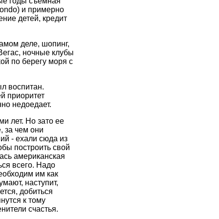
ные годы съемная
condo) и примерно
ение детей, кредит
амом деле, шопинг,
-Вегас, ночные клубы
ой по берегу моря с
ыл воспитан.
ей приоритет
но недоедает.
и лет. Но зато ее
 за чем они
ий - ехали сюда из
тобы построить свой
лась американская
ься всего. Надо
еобходим им как
умают, наступит,
ется, добиться
нутся к тому
нители счастья.