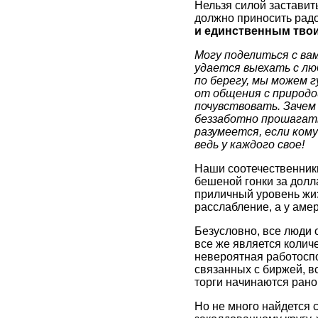
Нельзя силой заставит
должно приносить рад
и единственным твоим
Могу поделиться с ва
удается выехать с л
по берегу, мы можем 
от общения с природой
почувствовать. Зачем 
беззаботно прошагать
разумеется, если кому
ведь у каждого свое!
Наши соотечественники
бешеной гонки за долл
приличный уровень жизн
расслабление, а у амер
Безусловно, все люди 
все же является количе
невероятная работосп
связанных с биржей, вс
торги начинаются рано
Но не много найдется 