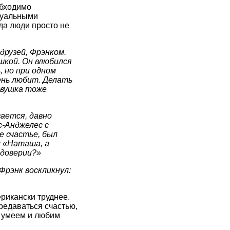
обходимо
дуальными
гда люди просто не
друзей, Фрэнком.
ушкой. Он влюбился
, но при одном
ень любит. Делать
евушка тоже
вается, давно
с-Анджелес с
е счастье, был
: «Наташа, а
 доверии?»
Фрэнк воскликнул:
ерикански труднее.
редаваться счастью,
о умеем и любим