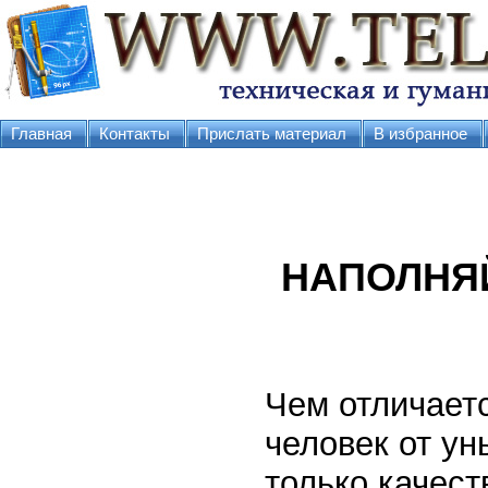
Главная
Контакты
Прислать материал
В избранное
НАПОЛНЯ
Чем отличает
человек от у
только качес